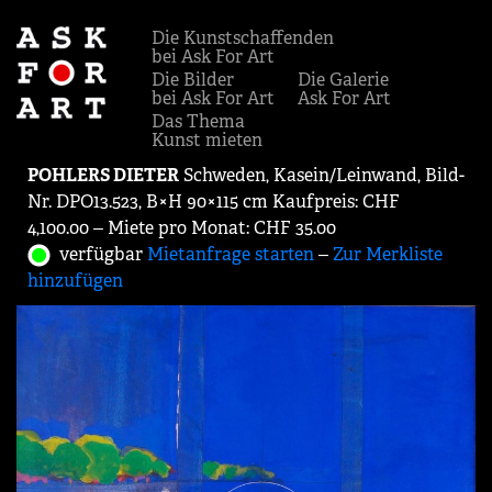
Die Kunstschaffenden
bei Ask For Art
Die Bilder
Die Galerie
bei Ask For Art
Ask For Art
Das Thema
Kunst mieten
POHLERS DIETER
Schweden, Kasein/Leinwand, Bild-
Nr. DPO13.523, B×H 90×115 cm Kaufpreis: CHF
4,100.00 ‒ Miete pro Monat: CHF 35.00
verfügbar
Mietanfrage starten
‒
Zur Merkliste
hinzufügen