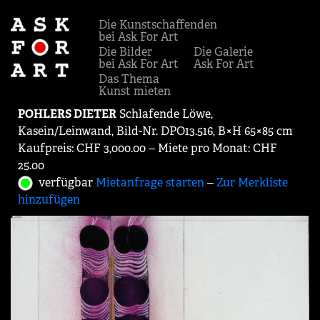
Die Kunstschaffenden
bei Ask For Art
Die Bilder
Die Galerie
bei Ask For Art
Ask For Art
Das Thema
Kunst mieten
POHLERS DIETER
Schlafende Löwe,
Kasein/Leinwand, Bild-Nr. DPO13.516, B×H 65×85 cm
Kaufpreis: CHF 3,000.00 ‒ Miete pro Monat: CHF
25.00
verfügbar
Mietanfrage starten
‒
Zur Merkliste
hinzufügen