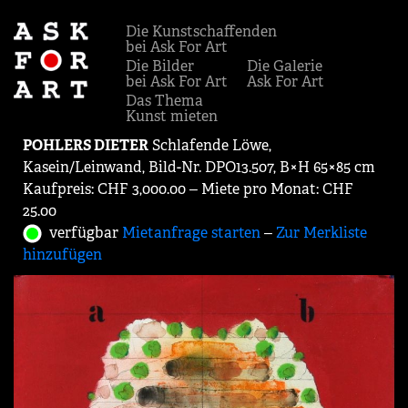
Die Kunstschaffenden
bei Ask For Art
Die Bilder
Die Galerie
bei Ask For Art
Ask For Art
Das Thema
Kunst mieten
POHLERS DIETER
Schlafende Löwe,
Kasein/Leinwand, Bild-Nr. DPO13.507, B×H 65×85 cm
Kaufpreis: CHF 3,000.00 ‒ Miete pro Monat: CHF
25.00
verfügbar
Mietanfrage starten
‒
Zur Merkliste
hinzufügen