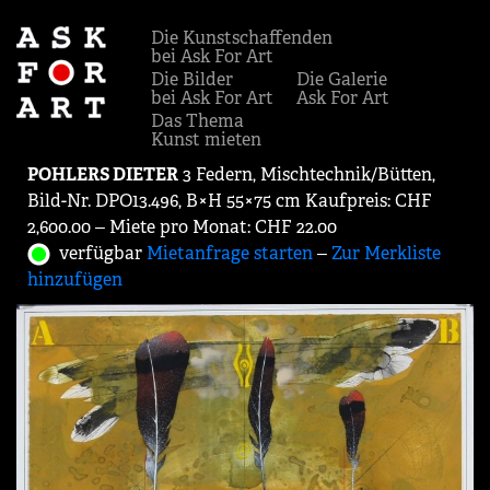
Die Kunstschaffenden
bei Ask For Art
Die Bilder
Die Galerie
bei Ask For Art
Ask For Art
Das Thema
Kunst mieten
POHLERS DIETER
3 Federn, Mischtechnik/Bütten,
Bild-Nr. DPO13.496, B×H 55×75 cm Kaufpreis: CHF
2,600.00 ‒ Miete pro Monat: CHF 22.00
verfügbar
Mietanfrage starten
‒
Zur Merkliste
hinzufügen