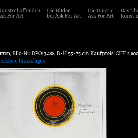
Kunstschaffenden
Die Bilder
Die Galerie
Das Th
Ask For Art
bei Ask For Art
Ask For Art
Kunst 
tten, Bild-Nr. DPO13.488, B×H 55×75 cm Kaufpreis: CHF 2,60
erkliste hinzufügen