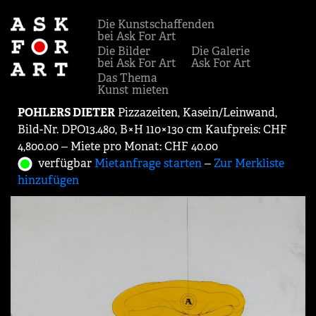
Die Kunstschaffenden
bei Ask For Art
Die Bilder
Die Galerie
bei Ask For Art
Ask For Art
Das Thema
Kunst mieten
POHLERS DIETER
Pizzazeiten, Kasein/Leinwand,
Bild-Nr. DPO13.480, B×H 110×130 cm Kaufpreis: CHF
4,800.00 ‒ Miete pro Monat: CHF 40.00
verfügbar
Mietanfrage starten
‒
Zur Merkliste
hinzufügen