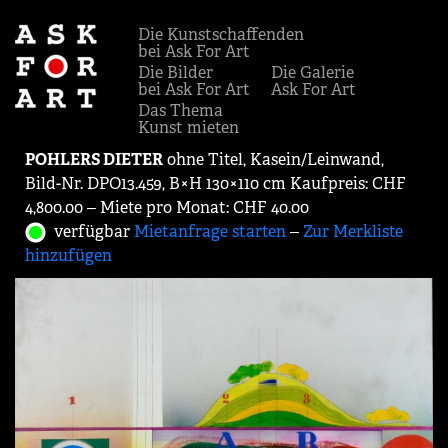
Die Kunstschaffenden
bei Ask For Art
Die Bilder
Die Galerie
bei Ask For Art
Ask For Art
Das Thema
Kunst mieten
POHLERS DIETER
ohne Titel, Kasein/Leinwand,
Bild-Nr. DPO13.459, B×H 130×110 cm Kaufpreis: CHF
4,800.00 ‒ Miete pro Monat: CHF 40.00
verfügbar
Mietanfrage starten
‒
Zur Merkliste
hinzufügen