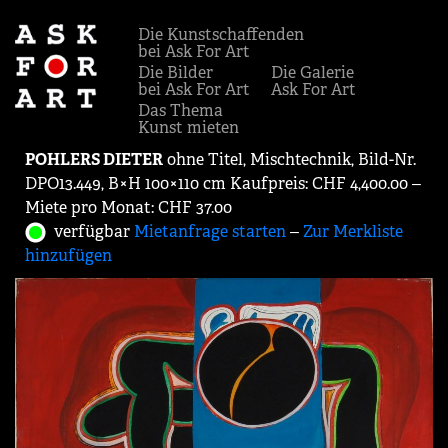
Die Kunstschaffenden
bei Ask For Art
Die Bilder
Die Galerie
bei Ask For Art
Ask For Art
Das Thema
Kunst mieten
POHLERS DIETER
ohne Titel, Mischtechnik, Bild-Nr.
DPO13.449, B×H 100×110 cm Kaufpreis: CHF 4,400.00 ‒
Miete pro Monat: CHF 37.00
verfügbar
Mietanfrage starten
‒
Zur Merkliste
hinzufügen