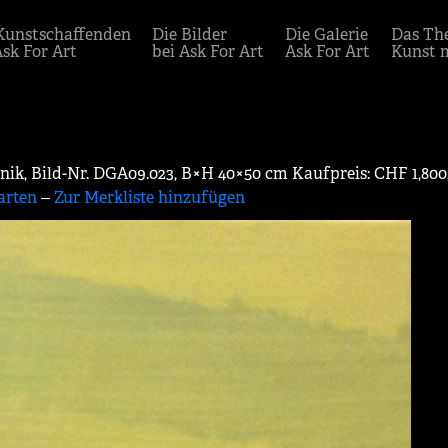
Kunstschaffenden
Die Bilder
Die Galerie
Das Th
Ask For Art
bei Ask For Art
Ask For Art
Kunst 
nik, Bild-Nr. DGA09.023, B×H 40×50 cm Kaufpreis: CHF 1,800
arten
‒
Zur Merkliste hinzufügen